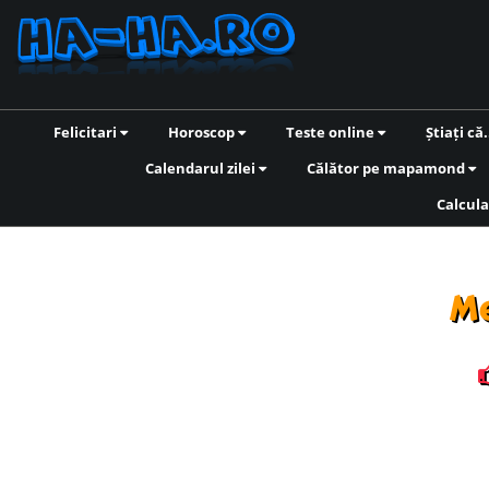
Felicitari
Horoscop
Teste online
Știați că.
Calendarul zilei
Călător pe mapamond
Calcula
Me