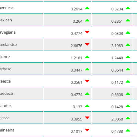
ovenesc
0.2614
0.3204
mexican
0.264
0.2861
rvegiana
0.4774
0.6303
zeelandez
2.6676
3.1989
olonez
1.2181
1.2448
arbesc
0.0447
0.3644
seasca
0.0561
0.1172
suedeza
0.4774
0.5608
landez
0.137
0.1428
ceasca
0.0955
2.3068
raineana
0.1017
0.4738