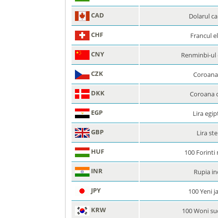
CAD
Dolarul c
CHF
Francul e
CNY
Renminbi-ul 
CZK
Coroana
DKK
Coroana 
EGP
Lira egi
GBP
Lira ste
HUF
100 Forinti
INR
Rupia in
JPY
100 Yeni j
KRW
100 Woni su