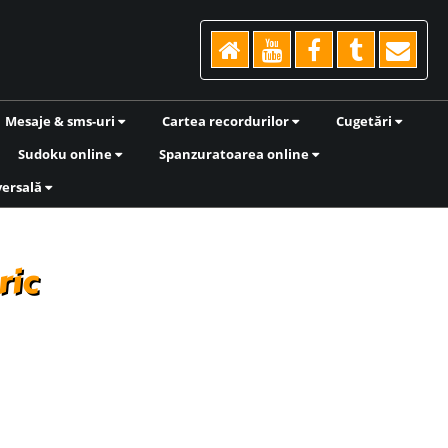
Mesaje & sms-uri
Cartea recordurilor
Cugetări
Sudoku online
Spanzuratoarea online
versală
ric