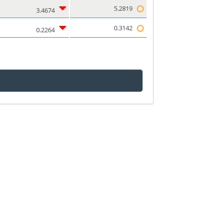
5.2819
3.4674
0.3142
0.2264