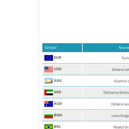
Simbol
Mone
EUR
Eur
USD
Dolarul a
XAU
Gramul 
AED
Dirhamul Emira
AUD
Dolarul au
BGN
Leva bulg
BRL
Realul br