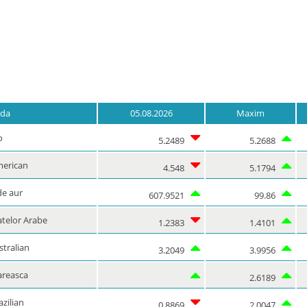
da
05.08.2026
Maxim
o
5.2489
5.2688
merican
4.548
5.1794
de aur
607.9521
99.86
telor Arabe
1.2383
1.4101
stralian
3.2049
3.9956
areasca
2.6189
azilian
0.8869
2.0047