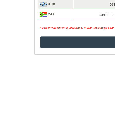
XDR
DS
ZAR
Randul sud
* Date privind minimul, maximul si media calculate pe baza c