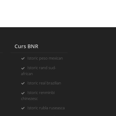
Curs BNR
Istoric peso mexican
Istoric rand sud-
african
Istoric real brazilian
Istoric renminbi
chinezesc
Istoric rubla ruseasca