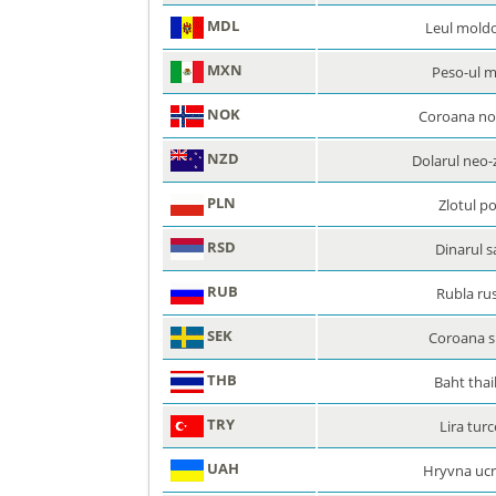
MDL
Leul mold
MXN
Peso-ul 
NOK
Coroana no
NZD
Dolarul neo-
PLN
Zlotul p
RSD
Dinarul s
RUB
Rubla ru
SEK
Coroana 
THB
Baht thai
TRY
Lira tur
UAH
Hryvna uc