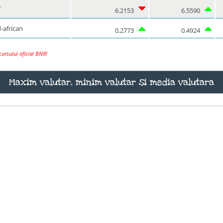
T
6.2153
6.5590
-african
0.2773
0.4924
ursului oficial BNR!
Maxim valutar, minim valutar si media valutara