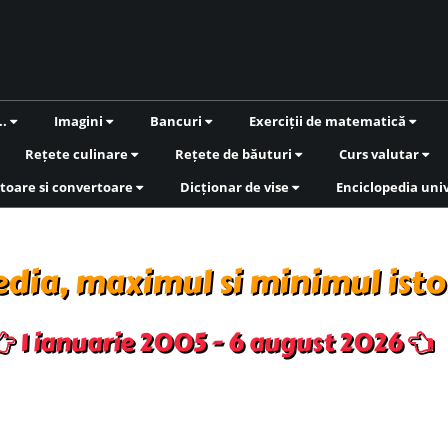
..
Imagini
Bancuri
Exerciții de matematică
Rețete culinare
Rețete de băuturi
Curs valutar
toare si convertoare
Dicționar de vise
Enciclopedia uni
dia, maximul si minimul isto
1 ianuarie 2005 - 6 august 2026