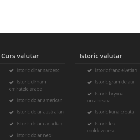
Curs valutar
Istoric valutar
Istoric dinar sarbesc
Istoric franc elvetian
Istoric dirham
Istoric gram de aur
emiratele arabe
Istoric hryvna
Istoric dolar american
ucraineana
Istoric dolar australian
Istoric kuna croata
Istoric dolar canadian
Istoric leu
moldovenesc
Istoric dolar neo-