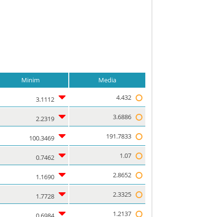
Minim
Media
4.432
3.1112
3.6886
2.2319
191.7833
100.3469
1.07
0.7462
2.8652
1.1690
2.3325
1.7728
1.2137
0.6984