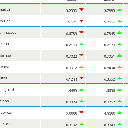
anadian
3.2339
3.7883
lvetian
5.621
5.7666
chinezesc
0.6739
0.7343
 ceha
0.2169
0.2173
daneza
0.7022
0.7051
pteana
0.0912
0.6494
rlina
6.1244
6.3552
 maghiari
1.4483
1.6636
diana
0.0478
0.0767
aponezi
2.8833
4.9038
d-coreeni
0.3192
0.3848