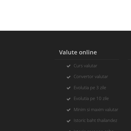
Valute online
Curs valutar
Convertor valutar
Evolutia pe 3 zile
Evolutia pe 10 zile
Minim si maxim valutar
Istoric baht thailandez