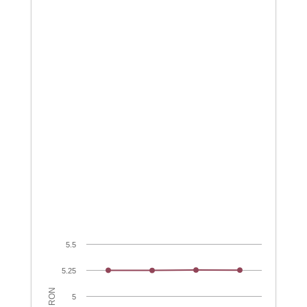
5.5
5.25
RON
5