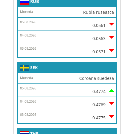
RUB
Rubla ruseasca
0.0561
0.0563
0.0571
SEK
Coroana suedeza
0.4774
0.4769
0.4775
THB