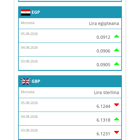
EGP
Lira egipteana
0.0912
0.0906
0.0905
GBP
Lira sterlina
6.1244
6.1318
6.1231