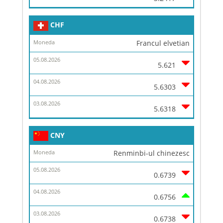
CHF
Francul elvetian
5.621
5.6303
5.6318
CNY
Renminbi-ul chinezesc
0.6739
0.6756
0.6738