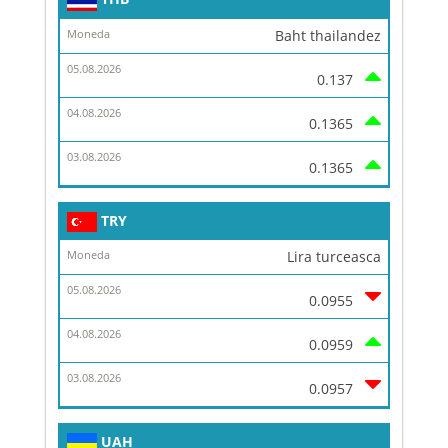
Baht thailandez
0.137
0.1365
0.1365
TRY
Lira turceasca
0.0955
0.0959
0.0957
UAH