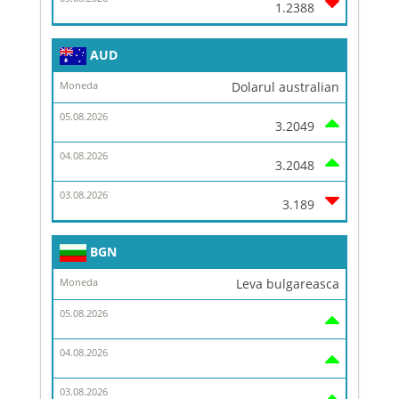
1.2388
AUD
Dolarul australian
3.2049
3.2048
3.189
BGN
Leva bulgareasca