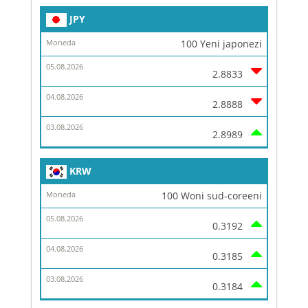
JPY
100 Yeni japonezi
2.8833
2.8888
2.8989
KRW
100 Woni sud-coreeni
0.3192
0.3185
0.3184