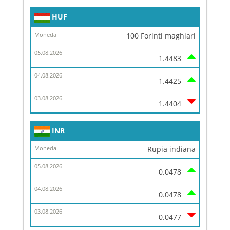
HUF
100 Forinti maghiari
1.4483
1.4425
1.4404
INR
Rupia indiana
0.0478
0.0478
0.0477