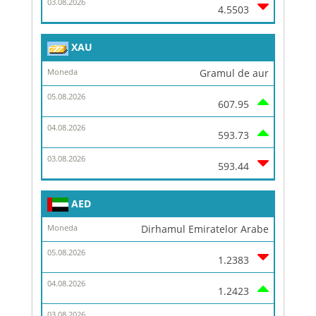
4.5503
XAU
Gramul de aur
607.95
593.73
593.44
AED
Dirhamul Emiratelor Arabe
1.2383
1.2423