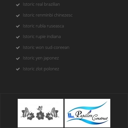
Istoric real brazilian
Istoric renminbi chinezesc
Istoric rubla ruseasca
Istoric rupie indiana
Istoric won sud-coreean
Istoric yen japonez
Istoric zlot polonez