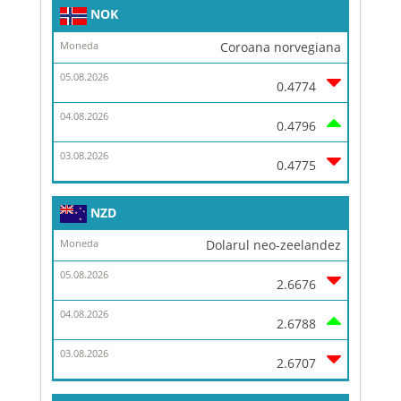
NOK
Coroana norvegiana
0.4774
0.4796
0.4775
NZD
Dolarul neo-zeelandez
2.6676
2.6788
2.6707