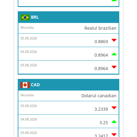
BRL
Realul brazilian
0.8869
0.8964
0.8964
CAD
Dolarul canadian
3.2339
3.25
3.2417