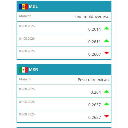
MDL
Leul moldovenesc
0.2614
0.2611
0.2607
MXN
Peso-ul mexican
0.264
0.2637
0.2627