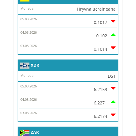
Hryvna ucraineana
0.1017
0.102
0.1014
XDR
DST
6.2153
6.2271
6.2174
ZAR