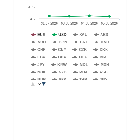
4.75
4.5
31.07.2026
03.08.2026
04.08.2026
05.08.2026
EUR
USD
XAU
AED
AUD
BGN
BRL
CAD
CHF
CNY
CZK
DKK
EGP
GBP
HUF
INR
JPY
KRW
MDL
MXN
NOK
NZD
PLN
RSD
RUB
SEK
THB
TRY
1/2
UAH
XDR
ZAR