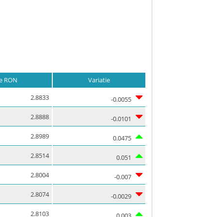
ie RON
Variatie
2.8833
-0.0055
2.8888
-0.0101
2.8989
0.0475
2.8514
0.051
2.8004
-0.007
2.8074
-0.0029
2.8103
0.003