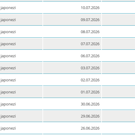
 japonezi
10.07.2026
 japonezi
09.07.2026
 japonezi
08.07.2026
 japonezi
07.07.2026
 japonezi
06.07.2026
 japonezi
03.07.2026
 japonezi
02.07.2026
 japonezi
01.07.2026
 japonezi
30.06.2026
 japonezi
29.06.2026
 japonezi
26.06.2026