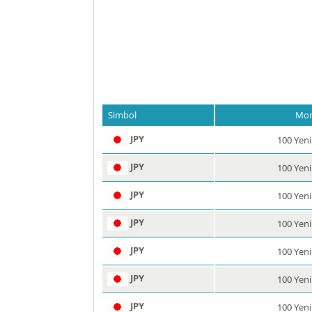
Simbol
Mo
JPY
100 Yeni
JPY
100 Yeni
JPY
100 Yeni
JPY
100 Yeni
JPY
100 Yeni
JPY
100 Yeni
JPY
100 Yeni