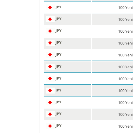
JPY
100 Yeni
JPY
100 Yeni
JPY
100 Yeni
JPY
100 Yeni
JPY
100 Yeni
JPY
100 Yeni
JPY
100 Yeni
JPY
100 Yeni
JPY
100 Yeni
JPY
100 Yeni
JPY
100 Yeni