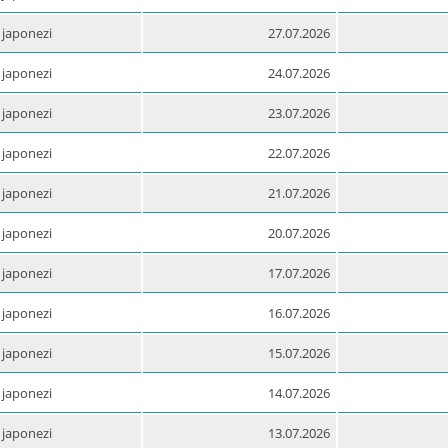
 japonezi
27.07.2026
 japonezi
24.07.2026
 japonezi
23.07.2026
 japonezi
22.07.2026
 japonezi
21.07.2026
 japonezi
20.07.2026
 japonezi
17.07.2026
 japonezi
16.07.2026
 japonezi
15.07.2026
 japonezi
14.07.2026
 japonezi
13.07.2026