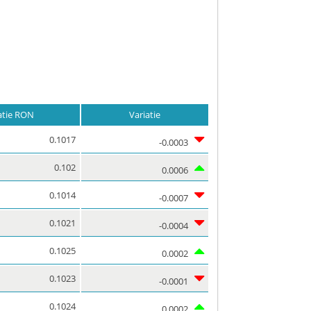
atie RON
Variatie
0.1017
-0.0003
0.102
0.0006
0.1014
-0.0007
0.1021
-0.0004
0.1025
0.0002
0.1023
-0.0001
0.1024
0.0002