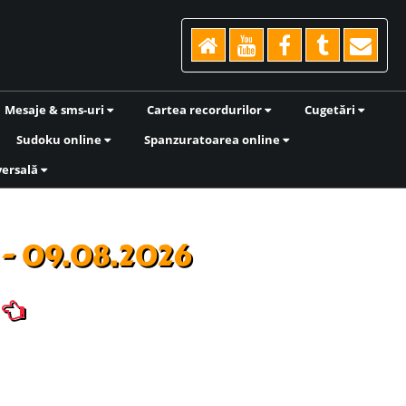
Mesaje & sms-uri
Cartea recordurilor
Cugetări
Sudoku online
Spanzuratoarea online
versală
5 - 09.08.2026
)