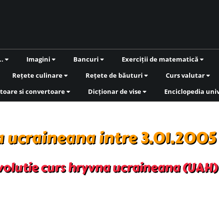
..
Imagini
Bancuri
Exerciții de matematică
Rețete culinare
Rețete de băuturi
Curs valutar
toare si convertoare
Dicționar de vise
Enciclopedia uni
a ucraineana intre 3.01.200
olutie curs hryvna ucraineana (UAH