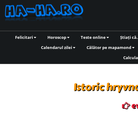
Felicitari
Horoscop
Teste online
Știați că.
Calendarul zilei
Călător pe mapamond
Calcula
Istoric hryvn
ev