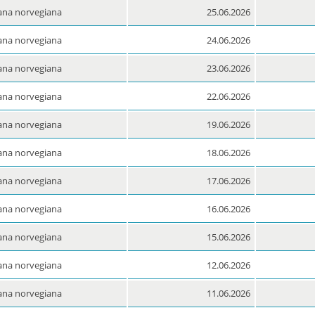
ana norvegiana
25.06.2026
ana norvegiana
24.06.2026
ana norvegiana
23.06.2026
ana norvegiana
22.06.2026
ana norvegiana
19.06.2026
ana norvegiana
18.06.2026
ana norvegiana
17.06.2026
ana norvegiana
16.06.2026
ana norvegiana
15.06.2026
ana norvegiana
12.06.2026
ana norvegiana
11.06.2026