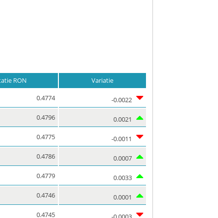
tatie RON
Variatie
0.4774
-0.0022
0.4796
0.0021
0.4775
-0.0011
0.4786
0.0007
0.4779
0.0033
0.4746
0.0001
0.4745
-0.0003