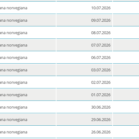
ana norvegiana
10.07.2026
ana norvegiana
09.07.2026
ana norvegiana
08.07.2026
ana norvegiana
07.07.2026
ana norvegiana
06.07.2026
ana norvegiana
03.07.2026
ana norvegiana
02.07.2026
ana norvegiana
01.07.2026
ana norvegiana
30.06.2026
ana norvegiana
29.06.2026
ana norvegiana
26.06.2026