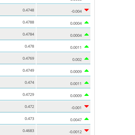
0.4748
-0.004
0.4788
0.0004
0.4784
0.0004
0.478
0.0011
0.4769
0.002
0.4749
0.0009
0.474
0.0011
0.4729
0.0009
0.472
-0.001
0.473
0.0047
0.4683
-0.0012