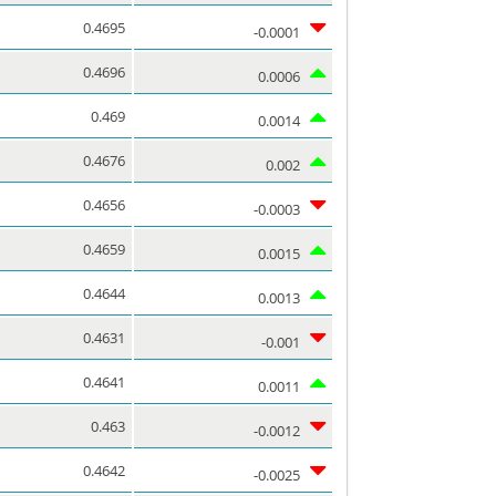
0.4695
-0.0001
0.4696
0.0006
0.469
0.0014
0.4676
0.002
0.4656
-0.0003
0.4659
0.0015
0.4644
0.0013
0.4631
-0.001
0.4641
0.0011
0.463
-0.0012
0.4642
-0.0025